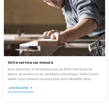
Votre service sur mesure
Nous importons et distribuons plus de 5000 références de
pièces, de moteurs et de ventilateurs électriques. Grâce à notre
atelier, nous sommes reconnus pour notre flexibilité. Nous
mettons tout en oeuvre pour offrir un service personnalisé à
Lire la suite
l'ensemble de notre clientèle.