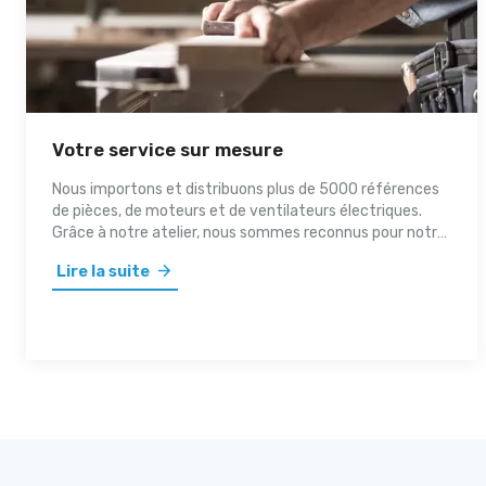
Votre service sur mesure
Nous importons et distribuons plus de 5000 références
de pièces, de moteurs et de ventilateurs électriques.
Grâce à notre atelier, nous sommes reconnus pour notre
flexibilité. Nous mettons tout en oeuvre pour offrir un
Lire la suite
service personnalisé à l'ensemble de notre clientèle.