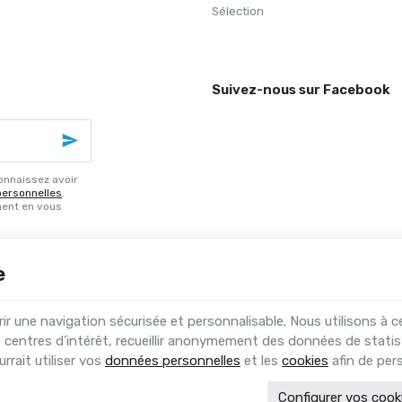
Sélection
Suivez-nous sur Facebook
onnaissez avoir
personnelles
.
ment en vous
e
 une navigation sécurisée et personnalisable. Nous utilisons à c
 centres d’intérêt, recueillir anonymement des données de statis
 Contact
|
Conditions générales
rrait utiliser vos
données personnelles
et les
cookies
afin de pers
|
Traitement de vos données par Google
ur commerçants, indépendants & PME
Configurer vos cook