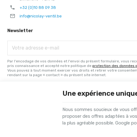
+32 (0)10 88 09 38
info@nicolay-ventil.be
Newsletter
Votre
adresse
e-
mail
Par l'encodage de vos données et l'envoi du présent formulaire, vous rec
pris connaissance et accepté notre politique de
protection des données 
Vous pouvez à tout moment exercer vos droits et retirer votre consente
rendant sur la page « contact » du présent site internet.
Une expérience uniqu
Nous sommes soucieux de vous offrir
proposer des offres adaptées à vos
Nicolay Ventil | N° d'entreprise : BE0433.064.517 |
Mentions légales &
la plus agréable possible. Google pou
Conditions d'utilisation du site web
|
Cookies
|
Données personnelles
© Copyright 2026 -
E-net Business
, accélérateur d'e-commerce po