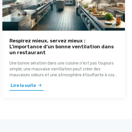
Respirez mieux, servez mieux :
L'importance d'un bonne ventilation dans
un restaurant
Une bonne aération dans une cuisine n'est pas toujours
simple, une mauvaise ventilation peut créer des
mauvaises odeurs et une atmosphère étouffante à vos
clients. Un bon système de ventilation fait toute la
Lire la suite
différence, non seulement pour le confort de vos clients,
mais aussi pour la salubrité de votre environnement de
travail.