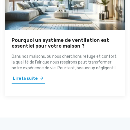
Pourquoi un système de ventilation est
essentiel pour votre maison ?
Dans nos maisons, où nous cherchons refuge et confort,
la qualité de l'air que nous respirons peut transformer
notre expérience de vie. Pourtant, beaucoup négligent le
gardien silencieux de la santé : un système de ventilation
Lire la suite
bien conçu. Dans cette exploration complète, nous
plongeons dans les raisons pour lesquelles une bonne
ventilation n'est pas seulement un luxe, mais une
nécessité pour la santé de votre maison et la vôtre.
Rejoignez-nous alors que nous révélons les avantages
invisibles d'une gestion supérieure de l'air et vous guidons
à travers les meilleures pratiques pour assurer que votre
sanctuaire reste un bastion de pureté et de vitalité.