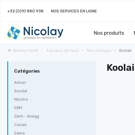
+32 (0)10 880 938
NOS SERVICES EN LIGNE
Nos produits
Nicolay Ventil
À propos de nous
Nos marques
Koolair
Koolai
Catégories
Airkan
Soudal
Nicotra
EBM
Ziehl - Abegg
Casals
Sama