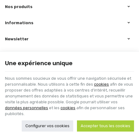
Nos produits
Informations
Newsletter
Suivez-nous sur Facebook
Une expérience unique
Nous sommes soucieux de vous offrir une navigation sécurisée et
personnalisable. Nous utilisons à cette fin des
cookies
afin de vous
proposer des offres adaptées à vos centres d’intérêt, recueillir
anonymement des données de statistiques et vous permettre une
visite la plus agréable possible. Google pourrait utiliser vos
Nicolay Ventil | N° d'entreprise : BE0433.064.517 |
Mentions légales & Contact
données personnelles
et les
cookies
afin de personnaliser ses
|
Conditions générales
Conditions d'utilisation du site web
|
Cookies
|
Données personnelles
|
publicités.
Traitement de vos données par Google
© Copyright 2026 -
E-net Business
, accélérateur d'e-commerce pour
Configurer vos cookies
Accepter tous les cookies
commerçants, indépendants & PME