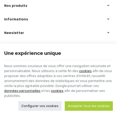
Nos produits
Informations
Newsletter
Suivez-nous sur Facebook
Une expérience unique
Nous sommes soucieux de vous offrir une navigation sécurisée et
personnalisable. Nous utilisons à cette fin des
cookies
afin de vous
proposer des offres adaptées à vos centres d’intérêt, recueillir
anonymement des données de statistiques et vous permettre une
visite la plus agréable possible. Google pourrait utiliser vos
Nicolay Ventil | N° d'entreprise : BE0433.064.517 |
Mentions légales & Contact
données personnelles
et les
cookies
afin de personnaliser ses
|
Conditions générales
Conditions d'utilisation du site web
|
Cookies
|
Données personnelles
|
publicités.
Traitement de vos données par Google
© Copyright 2026 -
E-net Business
, accélérateur d'e-commerce pour
Configurer vos cookies
Accepter tous les cookies
commerçants, indépendants & PME