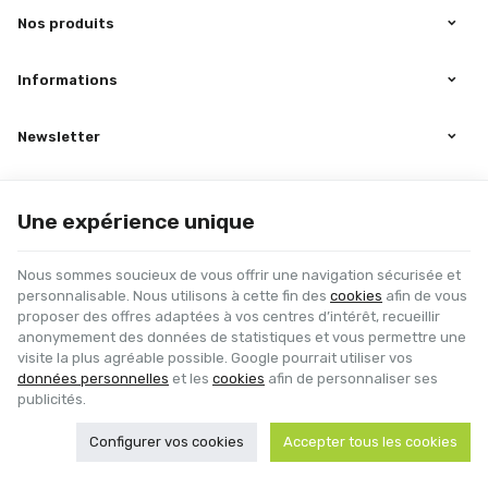
Nos produits
Informations
Newsletter
Suivez-nous sur Facebook
Une expérience unique
Nous sommes soucieux de vous offrir une navigation sécurisée et
personnalisable. Nous utilisons à cette fin des
cookies
afin de vous
proposer des offres adaptées à vos centres d’intérêt, recueillir
anonymement des données de statistiques et vous permettre une
visite la plus agréable possible. Google pourrait utiliser vos
Nicolay Ventil | N° d'entreprise : BE0433.064.517 |
Mentions légales & Contact
données personnelles
et les
cookies
afin de personnaliser ses
|
Conditions générales
Conditions d'utilisation du site web
|
Cookies
|
Données personnelles
|
publicités.
Traitement de vos données par Google
© Copyright 2026 -
E-net Business
, accélérateur d'e-commerce pour
Configurer vos cookies
Accepter tous les cookies
commerçants, indépendants & PME