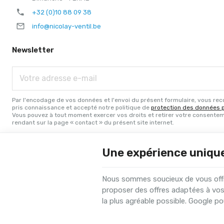
+32 (0)10 88 09 38
info@nicolay-ventil.be
Newsletter
Votre
adresse
e-
mail
Par l'encodage de vos données et l'envoi du présent formulaire, vous rec
pris connaissance et accepté notre politique de
protection des données 
Vous pouvez à tout moment exercer vos droits et retirer votre consente
rendant sur la page « contact » du présent site internet.
Une expérience uniqu
Nous sommes soucieux de vous offrir
proposer des offres adaptées à vos
Nicolay Ventil | N° d'entreprise : BE0433.064.517 |
Mentions légales &
la plus agréable possible. Google pou
Conditions d'utilisation du site web
|
Cookies
|
Données personnelles
© Copyright 2026 -
E-net Business
, accélérateur d'e-commerce po