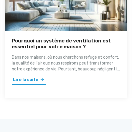
Pourquoi un système de ventilation est
essentiel pour votre maison ?
Dans nos maisons, où nous cherchons refuge et confort,
la qualité de l'air que nous respirons peut transformer
notre expérience de vie. Pourtant, beaucoup négligent le
gardien silencieux de la santé : un système de ventilation
Lire la suite
bien conçu. Dans cette exploration complète, nous
plongeons dans les raisons pour lesquelles une bonne
ventilation n'est pas seulement un luxe, mais une
nécessité pour la santé de votre maison et la vôtre.
Rejoignez-nous alors que nous révélons les avantages
invisibles d'une gestion supérieure de l'air et vous guidons
à travers les meilleures pratiques pour assurer que votre
sanctuaire reste un bastion de pureté et de vitalité.