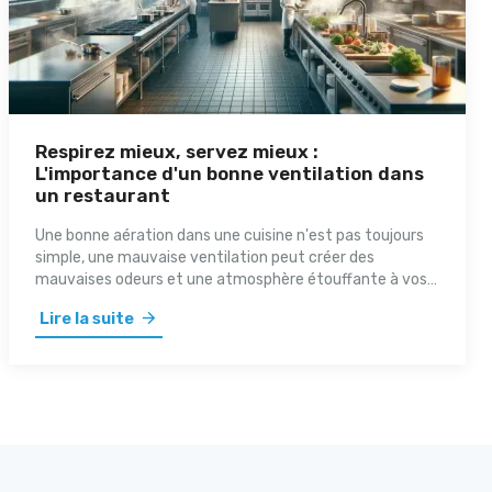
Respirez mieux, servez mieux :
L'importance d'un bonne ventilation dans
un restaurant
Une bonne aération dans une cuisine n'est pas toujours
simple, une mauvaise ventilation peut créer des
mauvaises odeurs et une atmosphère étouffante à vos
clients. Un bon système de ventilation fait toute la
Lire la suite
différence, non seulement pour le confort de vos clients,
mais aussi pour la salubrité de votre environnement de
travail.