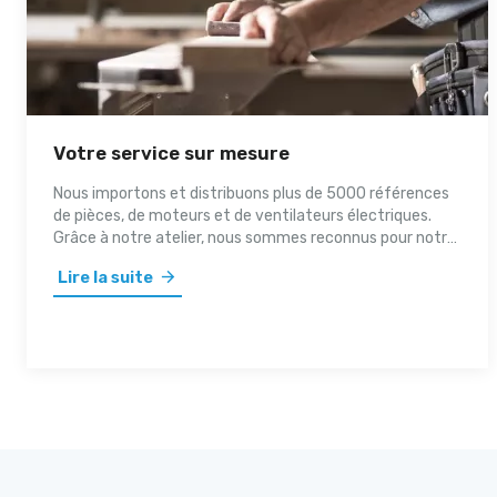
Votre service sur mesure
Nous importons et distribuons plus de 5000 références
de pièces, de moteurs et de ventilateurs électriques.
Grâce à notre atelier, nous sommes reconnus pour notre
flexibilité. Nous mettons tout en oeuvre pour offrir un
Lire la suite
service personnalisé à l'ensemble de notre clientèle.