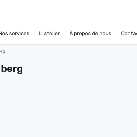
Nos services
L' atelier
À propos de nous
Conta
erg
berg