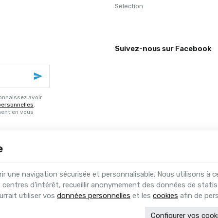
Sélection
Suivez-nous sur Facebook
onnaissez avoir
personnelles
.
ment en vous
e
 une navigation sécurisée et personnalisable. Nous utilisons à c
 centres d’intérêt, recueillir anonymement des données de statis
 Contact
|
Conditions générales
rrait utiliser vos
données personnelles
et les
cookies
afin de pers
|
Traitement de vos données par Google
ur commerçants, indépendants & PME
Configurer vos cook