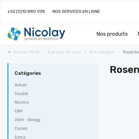
+32 (0)10 880 938
NOS SERVICES EN LIGNE
Nos produits
Nicolay Ventil
À propos de nous
Nos marques
Rosenb
Rosen
Catégories
Airkan
Soudal
Nicotra
EBM
Ziehl - Abegg
Casals
Sama